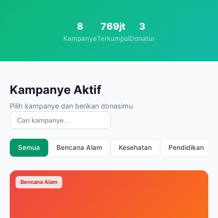
8
769jt
3
Kampanye
Terkumpul
Donatur
Kampanye Aktif
Pilih kampanye dan berikan donasimu
Semua
Bencana Alam
Kesehatan
Pendidikan
Bencana Alam